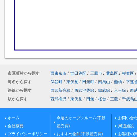
市区町村から探す
西東京市
/
世田谷区
/
三鷹市
/
豊島区
/
杉並区
/
町名から探す
保谷町
/
東伏見
/
田無町
/
南烏山
/
船橋
/
下連
路線から探す
西武新宿線
/
西武池袋線
/
総武線
/
京王線
/
西
駅から探す
西武柳沢
/
東伏見
/
田無
/
桜台
/
三鷹
/
千歳烏
ホーム
今週のオープンルーム(不動
お問い合
会社概要
産売買)
周辺施設
プライバシーポリシー
おすすめ物件(不動産売買)
お客様の