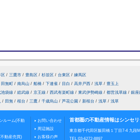
谷区
/
三鷹市
/
豊島区
/
杉並区
/
台東区
/
練馬区
田無町
/
南烏山
/
船橋
/
下連雀
/
目白
/
高井戸西
/
浅草
/
豊玉上
武池袋線
/
総武線
/
京王線
/
西武有楽町線
/
東武伊勢崎線
/
都営浅草線
/
銀座
見
/
田無
/
桜台
/
三鷹
/
千歳烏山
/
芦花公園
/
新桜台
/
浅草
/
浅草
首都圏の不動産情報はシンセリ
ンルーム(不動
お問い合わせ
周辺施設
東京都千代田区飯田橋１丁目7-4 九段MS
(不動産売買)
お客様の声
TEL:03-6272-8897