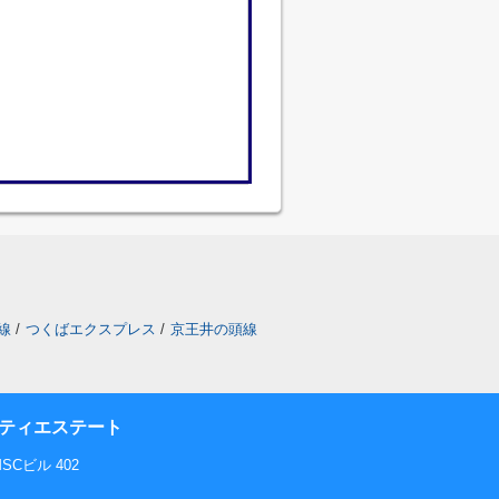
線
/
つくばエクスプレス
/
京王井の頭線
ティエステート
Cビル 402