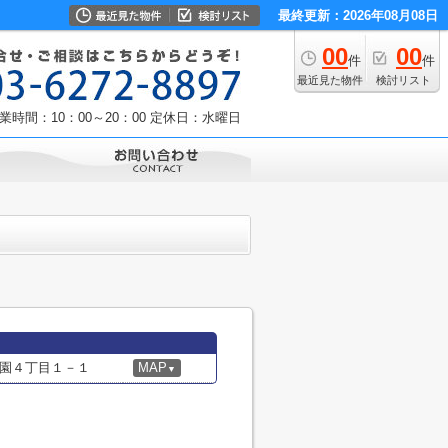
最終更新：2026年08月08日
00
00
件
件
最近見た物件
検討リスト
業時間：10：00～20：00
定休日：水曜日
園４丁目１－１
MAP
▼