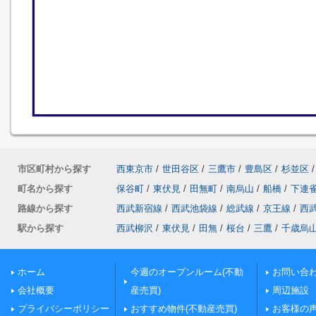
市区町村から探す
西東京市
/
世田谷区
/
三鷹市
/
豊島区
/
杉並区
/
町名から探す
保谷町
/
東伏見
/
田無町
/
南烏山
/
船橋
/
下連
路線から探す
西武新宿線
/
西武池袋線
/
総武線
/
京王線
/
西
駅から探す
西武柳沢
/
東伏見
/
田無
/
桜台
/
三鷹
/
千歳烏
ホーム
今週のオープンルーム(不動
お問い合
会社概要
産売買)
周辺施設
プライバシーポリシー
おすすめ物件(不動産売買)
お客様の