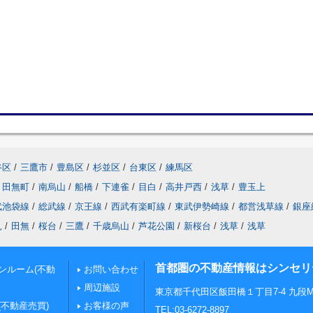
谷区
/
三鷹市
/
豊島区
/
杉並区
/
台東区
/
練馬区
田無町
/
南烏山
/
船橋
/
下連雀
/
目白
/
高井戸西
/
浅草
/
豊玉上
武池袋線
/
総武線
/
京王線
/
西武有楽町線
/
東武伊勢崎線
/
都営浅草線
/
銀座
見
/
田無
/
桜台
/
三鷹
/
千歳烏山
/
芦花公園
/
新桜台
/
浅草
/
浅草
首都圏の不動産情報はシンセリ
ンルーム(不動
お問い合わせ
周辺施設
東京都千代田区飯田橋１丁目7-4 九段MS
(不動産売買)
お客様の声
TEL:03-6272-8897