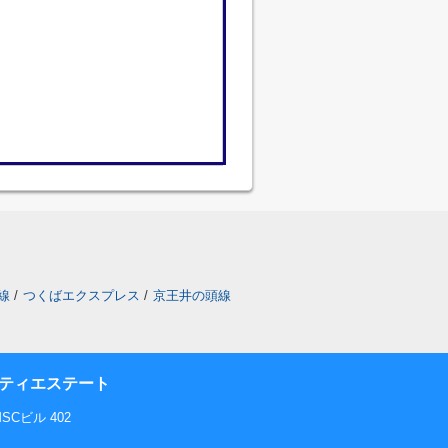
線
/
つくばエクスプレス
/
京王井の頭線
ティエステート
Cビル 402