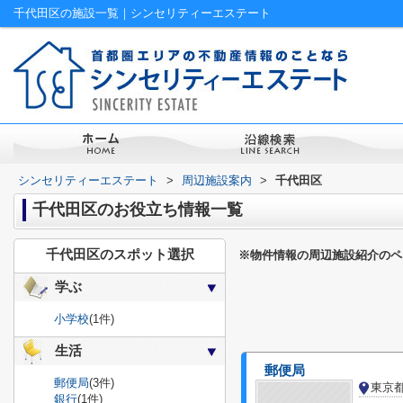
千代田区の施設一覧｜シンセリティーエステート
シンセリティーエステート
>
周辺施設案内
>
千代田区
千代田区のお役立ち情報一覧
千代田区のスポット選択
※物件情報の周辺施設紹介のペ
学ぶ
小学校
(1件)
生活
郵便局
郵便局
(3件)
東京
銀行
(1件)