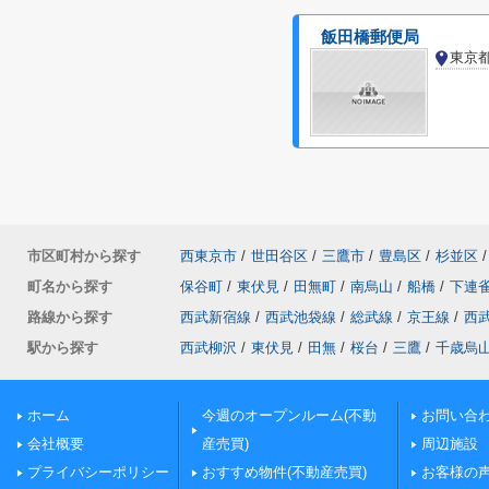
飯田橋郵便局
東京
市区町村から探す
西東京市
/
世田谷区
/
三鷹市
/
豊島区
/
杉並区
/
町名から探す
保谷町
/
東伏見
/
田無町
/
南烏山
/
船橋
/
下連
路線から探す
西武新宿線
/
西武池袋線
/
総武線
/
京王線
/
西
駅から探す
西武柳沢
/
東伏見
/
田無
/
桜台
/
三鷹
/
千歳烏
ホーム
今週のオープンルーム(不動
お問い合
会社概要
産売買)
周辺施設
プライバシーポリシー
おすすめ物件(不動産売買)
お客様の