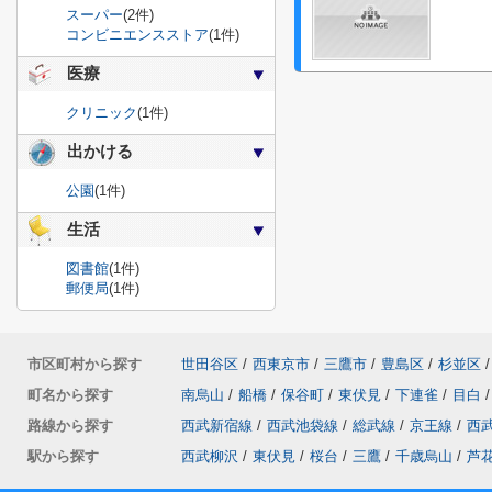
スーパー
(2件)
コンビニエンスストア
(1件)
医療
クリニック
(1件)
出かける
公園
(1件)
生活
図書館
(1件)
郵便局
(1件)
市区町村から探す
世田谷区
/
西東京市
/
三鷹市
/
豊島区
/
杉並区
/
町名から探す
南烏山
/
船橋
/
保谷町
/
東伏見
/
下連雀
/
目白
/
路線から探す
西武新宿線
/
西武池袋線
/
総武線
/
京王線
/
西
駅から探す
西武柳沢
/
東伏見
/
桜台
/
三鷹
/
千歳烏山
/
芦