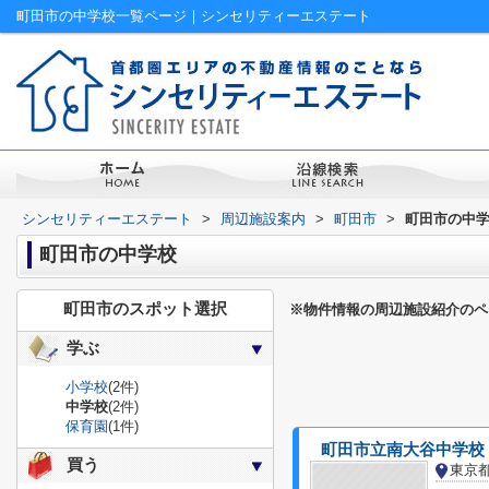
町田市の中学校一覧ページ｜シンセリティーエステート
シンセリティーエステート
>
周辺施設案内
>
町田市
>
町田市の中
町田市の中学校
町田市のスポット選択
※物件情報の周辺施設紹介のペ
学ぶ
小学校
(2件)
中学校
(2件)
保育園
(1件)
町田市立南大谷中学校
買う
東京