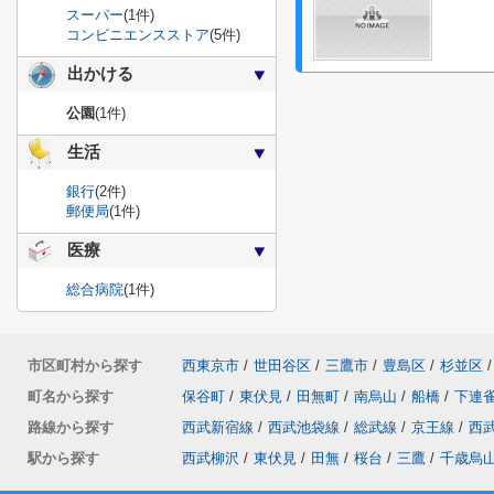
スーパー
(1件)
コンビニエンスストア
(5件)
出かける
公園
(1件)
生活
銀行
(2件)
郵便局
(1件)
医療
総合病院
(1件)
市区町村から探す
西東京市
/
世田谷区
/
三鷹市
/
豊島区
/
杉並区
/
町名から探す
保谷町
/
東伏見
/
田無町
/
南烏山
/
船橋
/
下連
路線から探す
西武新宿線
/
西武池袋線
/
総武線
/
京王線
/
西
駅から探す
西武柳沢
/
東伏見
/
田無
/
桜台
/
三鷹
/
千歳烏