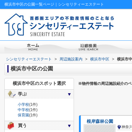
横浜市中区の公園一覧ページ｜シンセリティーエステート
シンセリティーエステート
>
周辺施設案内
>
横浜市中区
>
横浜市
横浜市中区の公園
横浜市中区のスポット選択
※物件情報の周辺施設紹介のペ
学ぶ
小学校
(1件)
中学校
(1件)
保育園
(1件)
根岸森林公園
買う
神奈