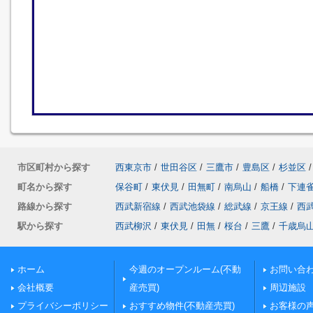
市区町村から探す
西東京市
/
世田谷区
/
三鷹市
/
豊島区
/
杉並区
/
町名から探す
保谷町
/
東伏見
/
田無町
/
南烏山
/
船橋
/
下連
路線から探す
西武新宿線
/
西武池袋線
/
総武線
/
京王線
/
西
駅から探す
西武柳沢
/
東伏見
/
田無
/
桜台
/
三鷹
/
千歳烏
ホーム
今週のオープンルーム(不動
お問い合
会社概要
産売買)
周辺施設
プライバシーポリシー
おすすめ物件(不動産売買)
お客様の