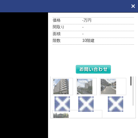
価格
-万円
間取り
-
面積
-
階数
10階建
外観
展望
駐車場
その他共用部分