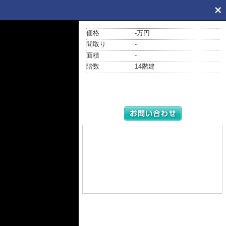
価格
-万円
間取り
-
面積
-
階数
14階建