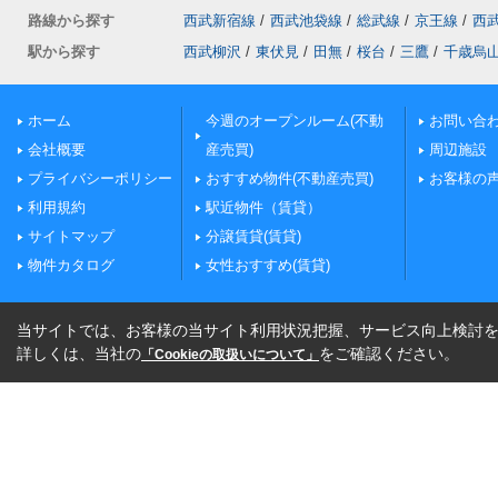
路線から探す
西武新宿線
/
西武池袋線
/
総武線
/
京王線
/
西
駅から探す
西武柳沢
/
東伏見
/
田無
/
桜台
/
三鷹
/
千歳烏
ホーム
今週のオープンルーム(不動
お問い合
会社概要
産売買)
周辺施設
プライバシーポリシー
おすすめ物件(不動産売買)
お客様の
利用規約
駅近物件（賃貸）
サイトマップ
分譲賃貸(賃貸)
物件カタログ
女性おすすめ(賃貸)
当サイトでは、お客様の当サイト利用状況把握、サービス向上検討を目
詳しくは、当社の
をご確認ください。
「Cookieの取扱いについて」