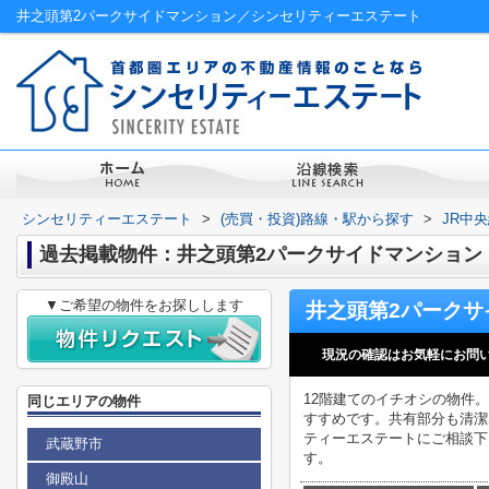
井之頭第2パークサイドマンション／シンセリティーエステート
シンセリティーエステート
>
(売買・投資)路線・駅から探す
>
JR中
過去掲載物件：井之頭第2パークサイドマンション
▼ご希望の物件をお探しします
現況の確認はお気軽にお問
12階建てのイチオシの物件
同じエリアの物件
すすめです。共有部分も清潔
ティーエステートにご相談下さい。03
武蔵野市
す。
御殿山