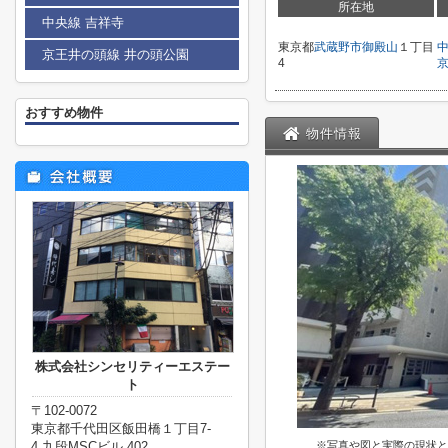
所在地
中央線 吉祥寺
東京都
武蔵野市
御殿山
１丁目
京王井の頭線 井の頭公園
4
おすすめ物件
物件情報
株式会社シンセリティーエステー
ト
〒102-0072
東京都千代田区飯田橋１丁目7-
4 九段MSCビル 402
※写真や図と実際の現状と