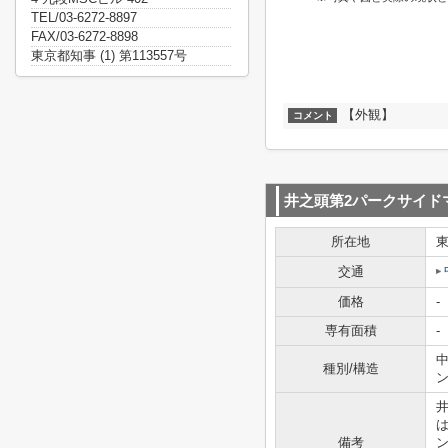
TEL/03-6272-8897
FAX/03-6272-8898
東京都知事 (1) 第113557号
【外観】
コメント
井之頭第2パークサイド
所在地
交通
価格
-
専有面積
-
中
種別/構造
備考