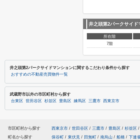
井之頭第2パークサイド
所在階
7階
井之頭第2パークサイドマンションに関するこだわり条件から探す
おすすめの不動産売買物件一覧
武蔵野市以外の市区町村から探す
台東区
世田谷区
杉並区
豊島区
練馬区
三鷹市
西東京市
市区町村から探す
西東京市
/
世田谷区
/
三鷹市
/
豊島区
/
杉並区
/
町名から探す
保谷町
/
東伏見
/
田無町
/
南烏山
/
船橋
/
下連