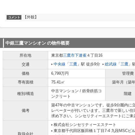
【外観】
コメント
中銀三鷹マンシオン
の物件概要
所在地
東京都
三鷹市
下連雀
４丁目16
中央線
「
三鷹
」駅 徒歩9分
総武線
「
三鷹
」駅
交通
価格
6,799万円
管理費
専有面積
75.41㎡
築年月（築
中古マンション / 鉄骨鉄筋コ
種別/構造
階建
ンクリート
築47年の中古マンションです。徒歩9分圏内に
備考
レベーターが付いています。三鷹市で新しい住
求め下さい。シンセリティーエステートにご来
株式会社シンセリティーエステート
東京都千代田区飯田橋１丁目7-4 九段MSCビル 
取扱会社