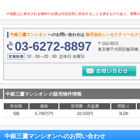
※地図上に表示される物件の位置は付近住所に所在することを表すものであり、実際
中銀三鷹マンシオン
へのお問い合わせは
株式会社シンセリティーエス
03-6272-8897
〒102-0072
東京都千代田区飯田橋１丁
10：00～20：00 定休日:水曜日
中銀三鷹マンシオン
の販売物件情報
所在階
価格
管理費・共益費
間取り
5階
6,799万円
18,550円
3LDK
中銀三鷹マンシオン
へのお問い合わせ