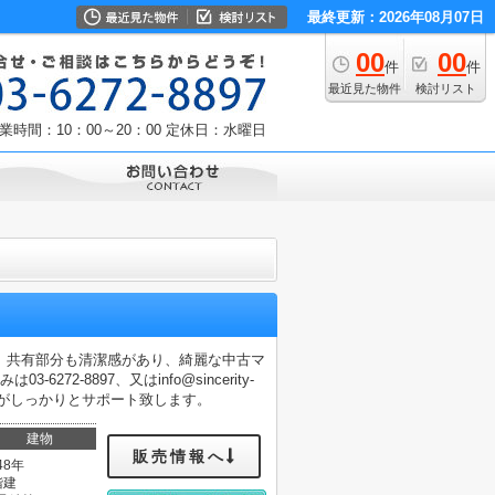
最終更新：2026年08月07日
00
00
件
件
最近見た物件
検討リスト
業時間：10：00～20：00
定休日：水曜日
。共有部分も清潔感があり、綺麗な中古マ
-8897、又はinfo@sincerity-
当社がしっかりとサポート致します。
建物
販売情報へ
48年
階建