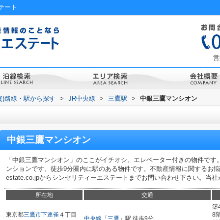
テート
営
資)路線・駅から探す
>
JR中央線
>
三鷹駅
>
中銀三鷹マンシオン
中銀三鷹マンシオン
「中銀三鷹マンシオン」のここがイチオシ。エレベーター付きの物件です
ンションです。徒歩9分圏内に駅のある物件です。不動産情報に関するお悩みは03-6272
estate.co.jpからシンセリティーエステートまでお問い合わせ下さい。
所在地
交通
築
東京都
三鷹市
下連雀
４丁目
8
中央線
「
三鷹
」駅 徒歩9分