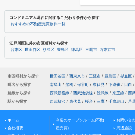
コンドミニアム葛西に関するこだわり条件から探す
おすすめの不動産売買物件一覧
江戸川区以外の市区町村から探す
台東区
世田谷区
杉並区
豊島区
練馬区
三鷹市
西東京市
市区町村から探す
世田谷区
/
西東京市
/
三鷹市
/
豊島区
/
杉並区
/
町名から探す
南烏山
/
船橋
/
保谷町
/
東伏見
/
下連雀
/
目白
/
路線から探す
西武新宿線
/
西武池袋線
/
総武線
/
京王線
/
西
駅から探す
西武柳沢
/
東伏見
/
桜台
/
三鷹
/
千歳烏山
/
芦
ホーム
今週のオープンルーム(不動
お問い合
会社概要
産売買)
周辺施設