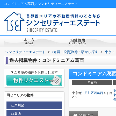
コンドミニアム葛西／シンセリティーエステート
シンセリティーエステート
>
(売買・投資)路線・駅から探す
>
東京メ
過去掲載物件：コンドミニアム葛西
▼ご希望の物件をお探しします
コンドミニアム葛
所在地
東京都
江戸川区
西葛西
４丁目
同じエリアの物件
2-5
江戸川区
西葛西
物件情報