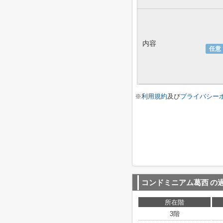
内容
任意
※
利用規約
及び
プライバシー
コンドミニアム葛西
の
所在階
3階