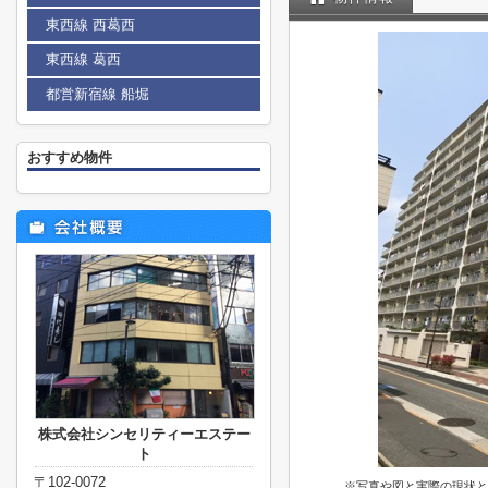
東西線 西葛西
東西線 葛西
都営新宿線 船堀
おすすめ物件
株式会社シンセリティーエステー
ト
〒102-0072
※写真や図と実際の現状と