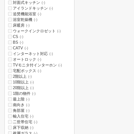
対面式キッチン
(-)
アイランドキッチン
(-)
追焚機能浴室
(-)
浴室乾燥機
(-)
床暖房
(-)
ウォークインクロゼット
(-)
CS
(-)
BS
(-)
CATV
(-)
インターネット対応
(-)
オートロック
(-)
TVモニタ付インターホン
(-)
宅配ボックス
(-)
2階以上
(-)
10階以上
(-)
20階以上
(-)
1階の物件
(-)
最上階
(-)
南向き
(-)
角部屋
(-)
輸入住宅
(-)
二世帯住宅
(-)
床下収納
(-)
複層ガラス
(-)