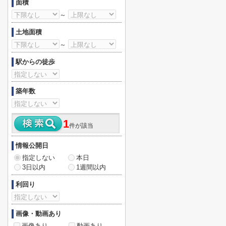
面積
～
土地面積
～
駅からの徒歩
築年数
1
件が該当
情報公開日
指定しない
本日
3日以内
1週間以内
利回り
画像・動画あり
画像あり
動画あり