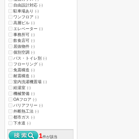
自由設計対応
(-)
駐車場あり
(-)
ワンフロア
(-)
高層ビル
(-)
エレベーター
(-)
事務所可
(-)
飲食店可
(-)
居抜物件
(-)
個別空調
(-)
バス・トイレ別
(-)
フローリング
(-)
免震構造
(-)
耐震構造
(-)
室内洗濯機置場
(-)
給湯室
(-)
機械警備
(-)
OAフロア
(-)
バリアフリー
(-)
外断熱工法
(-)
都市ガス
(-)
下水道
(-)
1
件が該当