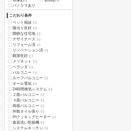
パノラマあり
こだわり条件
ペット相談
(-)
陽当り良好
(-)
閑静な住宅地
(-)
デザイナーズ
(-)
リフォーム済
(-)
リノベーション済
(-)
眺望良好
(-)
メゾネット
(-)
ベランダ
(-)
バルコニー
(-)
ルーフバルコニー
(-)
オール電化
(-)
24時間換気システム
(-)
２面バルコニー
(-)
３面バルコニー
(-)
両面バルコニー
(-)
外観タイル張り
(-)
IHクッキングヒーター
(-)
食器洗い乾燥機
(-)
システムキッチン
(-)