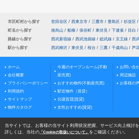
市区町村から探す
世田谷区
/
西東京市
/
三鷹市
/
豊島区
/
杉並区
/
町名から探す
南烏山
/
船橋
/
保谷町
/
東伏見
/
下連雀
/
目白
/
路線から探す
西武新宿線
/
西武池袋線
/
総武線
/
京王線
/
西
駅から探す
西武柳沢
/
東伏見
/
桜台
/
三鷹
/
千歳烏山
/
芦
ホーム
今週のオープンルーム(不動
お問い合
会社概要
産売買)
周辺施設
プライバシーポリシー
おすすめ物件(不動産売買)
お客様の
利用規約
駅近物件（賃貸）
サイトマップ
分譲賃貸(賃貸)
物件カタログ
女性おすすめ(賃貸)
当サイトでは、お客様の当サイト利用状況把握、サービス向上検討を目
詳しくは、当社の
をご確認ください。
「Cookieの取扱いについて」