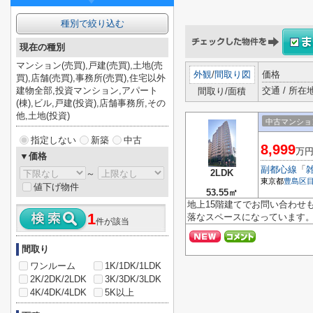
種別で絞り込む
現在の種別
マンション(売買),戸建(売買),土地(売
外観
/
間取り図
価格
買),店舗(売買),事務所(売買),住宅以外
建物全部,投資マンション,アパート
交通 / 所在
間取り/面積
(棟),ビル,戸建(投資),店舗事務所,その
他,土地(投資)
中古マンショ
指定しない
新築
中古
8,999
万
▼価格
副都心線
「
2LDK
～
東京都
豊島区
値下げ物件
53.55㎡
地上15階建てでお問い合わせ
1
落なスペースになっています。
件が該当
間取り
ワンルーム
1K/1DK/1LDK
2K/2DK/2LDK
3K/3DK/3LDK
4K/4DK/4LDK
5K以上