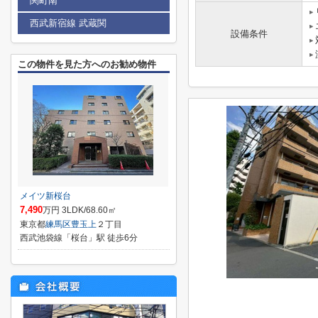
関町南
西武新宿線 武蔵関
設備条件
この物件を見た方へのお勧め物件
メイツ新桜台
7,490
万円 3LDK/68.60㎡
東京都
練馬区
豊玉上
２丁目
西武池袋線「桜台」駅 徒歩6分