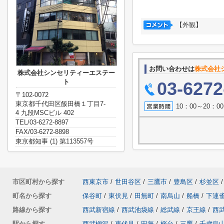
【外観】
お問い合わせは
株式会社
株式会社シンセリティーエステー
ト
03-6272
〒102-0072
東京都千代田区飯田橋１丁目7-
10：00～20：
4 九段MSCビル 402
TEL/03-6272-8897
FAX/03-6272-8898
東京都知事 (1) 第113557号
市区町村から探す
西東京市
/
世田谷区
/
三鷹市
/
豊島区
/
杉並区
/
町名から探す
保谷町
/
東伏見
/
田無町
/
南烏山
/
船橋
/
下連
路線から探す
西武新宿線
/
西武池袋線
/
総武線
/
京王線
/
西
駅から探す
西武柳沢
/
東伏見
/
田無
/
桜台
/
三鷹
/
千歳烏