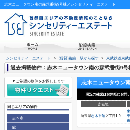
志木ニュータウン南の森弐番街9号棟／シンセリティーエステート
シンセリティーエステート
>
(賃貸)路線・駅から探す
>
東武鉄道東武
過去掲載物件：志木ニュータウン南の森弐番街9号
▼ご希望の物件をお探しします
現況の確認はお気軽にお問
所在地
同じエリアの物件
埼玉県
志木市
館
２丁目1-9
志木市
館