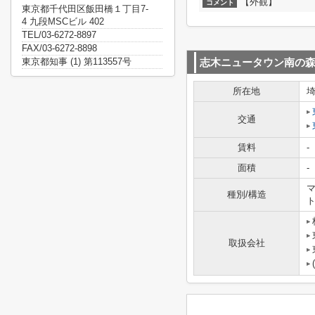
【外観】
コメント
東京都千代田区飯田橋１丁目7-
4 九段MSCビル 402
TEL/03-6272-8897
FAX/03-6272-8898
東京都知事 (1) 第113557号
志木ニュータウン南の森
所在地
交通
賃料
-
面積
-
マ
種別/構造
取扱会社