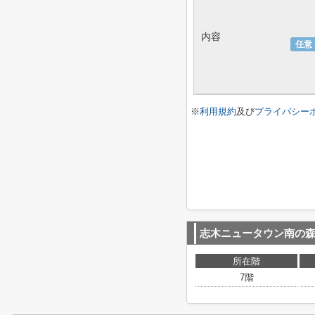
内容
任意
※
利用規約
及び
プライバシー
志木ニュータウン南の森
所在階
7階