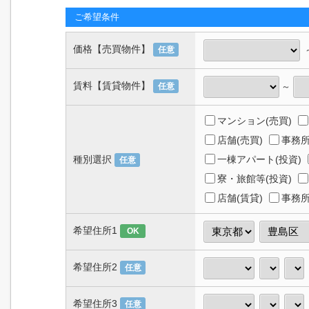
ご希望条件
価格【売買物件】
任意
賃料【賃貸物件】
～
任意
マンション(売買)
店舗(売買)
事務所
種別選択
一棟アパート(投資)
任意
寮・旅館等(投資)
店舗(賃貸)
事務所
希望住所1
OK
希望住所2
任意
希望住所3
任意