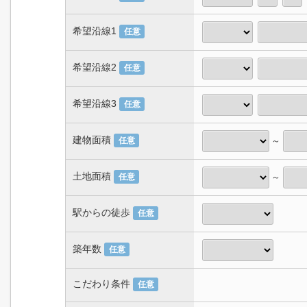
希望沿線1
任意
希望沿線2
任意
希望沿線3
任意
建物面積
～
任意
土地面積
～
任意
駅からの徒歩
任意
築年数
任意
こだわり条件
任意