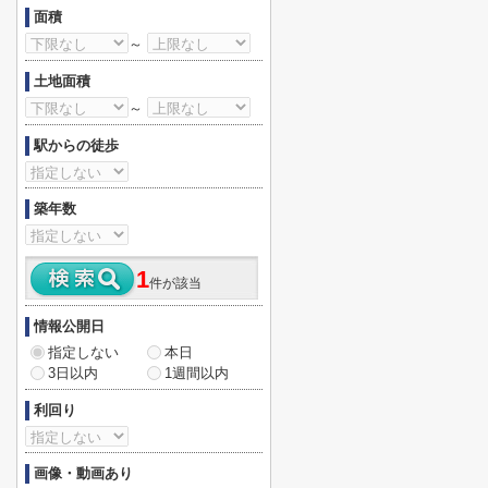
面積
～
土地面積
～
駅からの徒歩
築年数
1
件が該当
情報公開日
指定しない
本日
3日以内
1週間以内
利回り
画像・動画あり