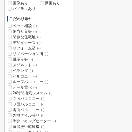
画像あり
動画あり
パノラマあり
こだわり条件
ペット相談
(-)
陽当り良好
(-)
閑静な住宅地
(-)
デザイナーズ
(-)
リフォーム済
(-)
リノベーション済
(-)
眺望良好
(-)
メゾネット
(-)
ベランダ
(-)
バルコニー
(-)
ルーフバルコニー
(-)
オール電化
(-)
24時間換気システム
(-)
２面バルコニー
(-)
３面バルコニー
(-)
両面バルコニー
(-)
外観タイル張り
(-)
IHクッキングヒーター
(-)
食器洗い乾燥機
(-)