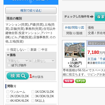
種別で絞り込む
現在の種別
マンション(売買),戸建(売買),土地(売
外観
/
間取り図
価格
買),店舗(売買),事務所(売買),住宅以外
建物全部,投資マンション,アパート
交通 / 所在
間取り/面積
(棟),ビル,戸建(投資),店舗事務所,その
他,土地(投資)
中古マンショ
指定しない
新築
中古
7,180
万
▼価格
京王線
「
千
2LK
～
＋1S(納戸)
東京都
世田谷
値下げ物件
56.51㎡
専有面積が56.51㎡でスペ
縮に役立ちます。リビングがある
1
件が該当
間取り
ワンルーム
1K/1DK/1LDK
2K/2DK/2LDK
3K/3DK/3LDK
4K/4DK/4LDK
5K以上