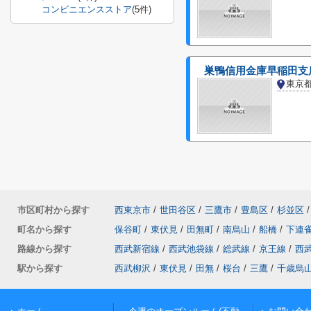
コンビニエンスストア
(5件)
巣鴨信用金庫早稲田支
東京
市区町村から探す
西東京市
/
世田谷区
/
三鷹市
/
豊島区
/
杉並区
/
町名から探す
保谷町
/
東伏見
/
田無町
/
南烏山
/
船橋
/
下連
路線から探す
西武新宿線
/
西武池袋線
/
総武線
/
京王線
/
西
駅から探す
西武柳沢
/
東伏見
/
田無
/
桜台
/
三鷹
/
千歳烏