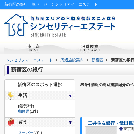
新宿区の銀行一覧ページ｜シンセリティーエステート
シンセリティーエステート
>
周辺施設案内
>
新宿区
>
新宿区の銀
新宿区の銀行
新宿区のスポット選択
※物件情報の周辺施設紹介のペ
生活
銀行
(3件)
郵便局
(1件)
買う
三井住友銀行・飯田橋
東京
スーパー
(7件)