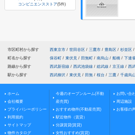
コンビニエンスストア
(5件)
市区町村から探す
西東京市
/
世田谷区
/
三鷹市
/
豊島区
/
杉並区
/
町名から探す
保谷町
/
東伏見
/
田無町
/
南烏山
/
船橋
/
下連
路線から探す
西武新宿線
/
西武池袋線
/
総武線
/
京王線
/
西
駅から探す
西武柳沢
/
東伏見
/
田無
/
桜台
/
三鷹
/
千歳烏
ホーム
今週のオープンルーム(不動
お問い合
会社概要
産売買)
周辺施設
プライバシーポリシー
おすすめ物件(不動産売買)
お客様の
利用規約
駅近物件（賃貸）
サイトマップ
分譲賃貸(賃貸)
物件カタログ
女性おすすめ(賃貸)