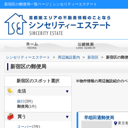
新宿区の郵便局一覧ページ｜シンセリティーエステート
シンセリティーエステート
>
周辺施設案内
>
新宿区
>
新宿区の郵
新宿区の郵便局
新宿区のスポット選択
※物件情報の周辺施設紹介のペ
生活
銀行
(3件)
郵便局
(1件)
買う
早稲田通郵便局
東京
スーパー
(7件)